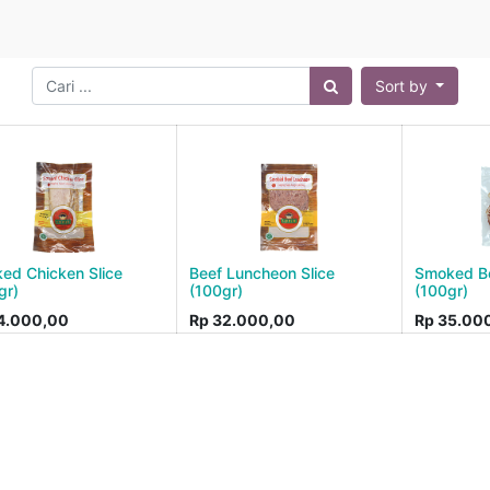
Sort by
ed Chicken Slice
Beef Luncheon Slice
Smoked Be
gr)
(100gr)
(100gr)
4.000,00
Rp
32.000,00
Rp
35.00